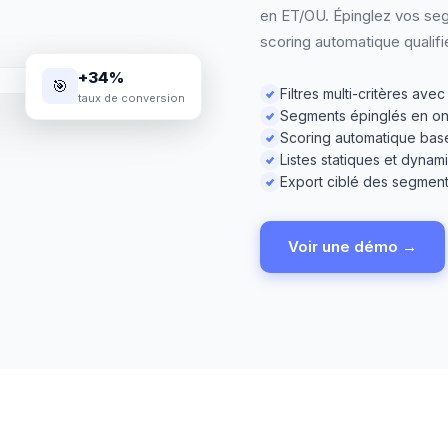
en ET/OU. Épinglez vos seg
scoring automatique qualifi
+34%
🎯
Filtres multi-critères av
taux de conversion
Segments épinglés en on
Scoring automatique basé 
Listes statiques et dyn
Export ciblé des segmen
Voir une démo →