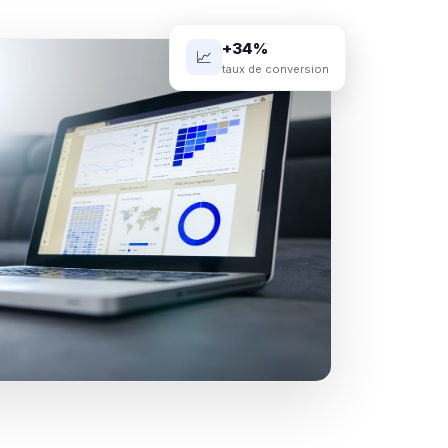
+34%
📈
taux de conversion