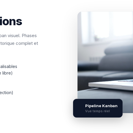
tions
ban visuel. Phases
torique complet et
lisables
 libre)
e
ection)
Pipeline Kanban
📊
Vue temps réel