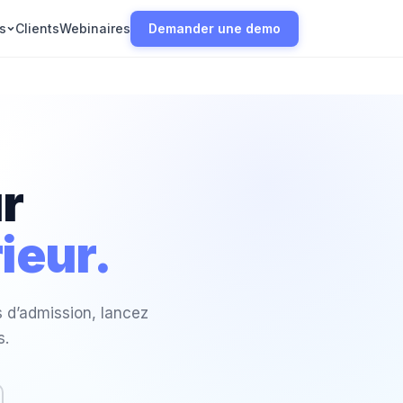
s
Clients
Webinaires
Demander une demo
r
ieur.
s d’admission, lancez
s.