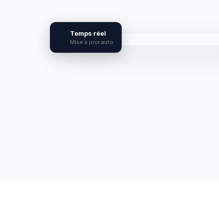
Temps réel
📊
Mise à jour auto