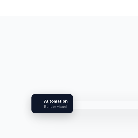
Automation
🤖
Builder visuel