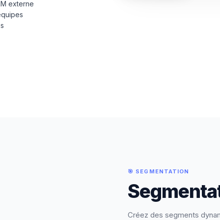
RM externe
 équipes
es
🎯 SEGMENTATION
Segmentat
Créez des segments dynami