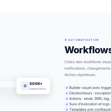
⚙ AUTOMATISATION
Workflows
Créez des workflows visuel
notifications, changements
tâches répétitives.
500K+
⚙
Builder visuel avec trigge
emails/mois
Déclencheurs : inscripti
Actions : email, SMS, t
Suivi d’exécution et logs 
Templates pré-configurés