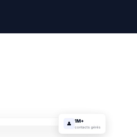
1M+
👤
contacts gérés