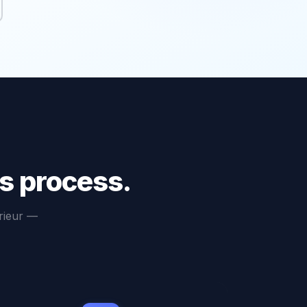
os process.
rieur —