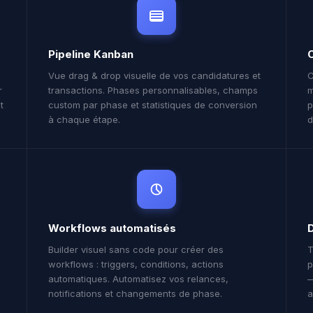
Pipeline Kanban
Vue drag & drop visuelle de vos candidatures et
C
r
transactions. Phases personnalisables, champs
m
t
custom par phase et statistiques de conversion
p
à chaque étape.
d
Workflows automatisés
Builder visuel sans code pour créer des
T
workflows : triggers, conditions, actions
p
automatiques. Automatisez vos relances,
—
notifications et changements de phase.
a