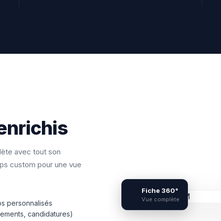
enrichis
ète avec tout son
amps custom pour une vue
Fiche 360°
🎯
Vue complète
s personnalisés
nements, candidatures)