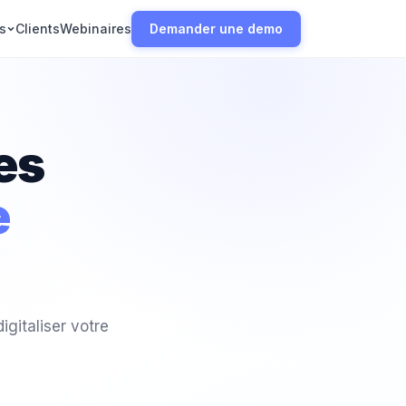
s
Clients
Webinaires
Demander une demo
es
e
gitaliser votre