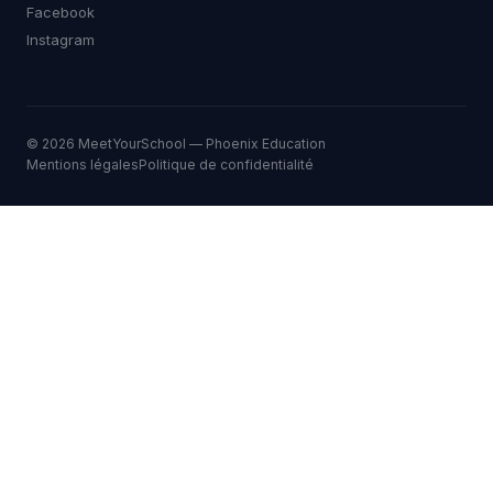
Facebook
Instagram
© 2026 MeetYourSchool — Phoenix Education
Mentions légales
Politique de confidentialité